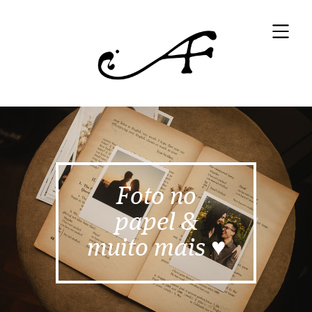
Foto no
papel &
muito mais ♥