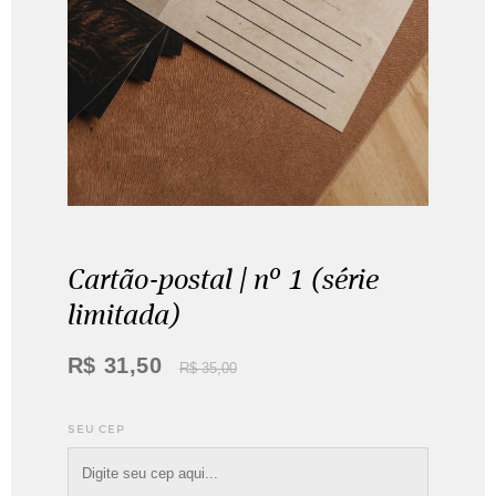
ANANTUNES PRESETS | cor & pb
R$
150,00
R$
80,00
Cartão-postal | nº 1 (série
limitada)
R$
31,50
R$
35,00
SEU CEP
Cartão-postal | nº 1 (série limi...