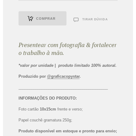
R$
35,00
R$
31,50
COMPRAR
TIRAR DÚVIDA
Presentear com fotografia & fortalecer
o trabalho à mão.
*valor por unidade | produto limitado 100% autoral.
Produzido por
@graficacopystar
.
__________________________________________
INFORMAÇÕES DO PRODUTO:
Foto cartão
10x15cm
frente e verso;
Papel couchê gramatura 250g;
Leveza | Álbum 20x20cm
Produto disponível em estoque e pronto para envio;