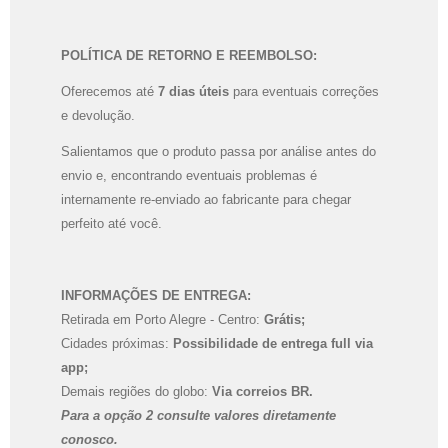
A partir de
R$
787,50
POLÍTICA DE RETORNO E REEMBOLSO:
Oferecemos até
7 dias úteis
para eventuais correções
e devolução.
Salientamos que o produto passa por análise antes do
envio e, encontrando eventuais problemas é
internamente re-enviado ao fabricante para chegar
perfeito até você.
INFORMAÇÕES DE ENTREGA:
Retirada em Porto Alegre - Centro:
Grátis;
Cidades próximas:
Possibilidade de entrega full via
app;
Demais regiões do globo:
Via correios BR.
Inspire | Álbum 30x30cm
Para a opção 2 consulte valores diretamente
A partir de
conosco.