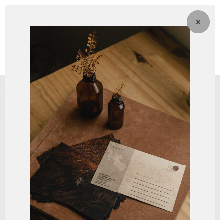
Foto no
papel &
muito mais ♥