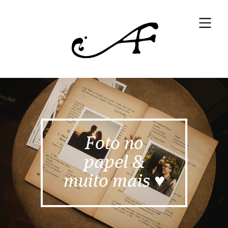
Foto no
papel &
muito mais ♥